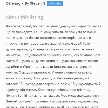
Offering
•
By
Steven N
About this listing
До
всіх
українців
​,​
по-перше
​,​
мені
дуже
сумно
через
те
​,​
через
що
ви
проходите
​,​
і
я
не
можу
уявити
​,​
як
вам
усім
важко.
Я
прочитала
так
багато
негативних
коментарів
про
вас
в
інтернеті
​,​
я
не
представляю
жодної
з
цих
людей.
Тому
я
думаю
про
те
​,​
щоб
вперше
скористатися
своєю
вільною
кімнатою
​,​
щоб
допомогти
прийняти
когось
​,​
хто
починає
нове
життя.
Я
шукаю
жінку
​,​
яка
активно
шукає
можливості
втекти
від
війни
в
Україні
та
не
має
шкідливих
звичок
​,​
таких
як
куріння.
Ось
що
я
пропоную.
У
мене
є
невелика
вільна
кімната
з
ліжком
​,​
3
місцями
для
зберігання
речей
​,​
тобто
загалом
18
шухляд
для
зберігання
речей
​,​
16
у
шухлядах
та
2
шухляди
під
ліжком.
Коли
сонце
світить
​,​
воно
світить
у
кімнату
і
в
ній
приємно
та
яскраво.
Моє
місцезнаходження
у
Великій
Британії
–
це
невелике
сільське
село
недалеко
від
міста
Бішоп-Окленд
​,​
приблизно
за
30
хвилин
їзди
від
міста