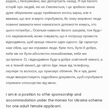
радою
​,​
і
​,​
безсумнівно
​,​
вас
депортують
назад.
Я
чув
багато
історій
про
людей
​,​
які
не
з'являються
​,​
і
це
зробило
мене
дуже
обережним
щодо
приймання
когось
зараз
​,​
але
я
вважаю
​,​
що
все
ж
варто
спробувати
​,​
бо
чому
мерзенні
люди
повинні
заважати
мені
намагатися
допомогти
комусь
​,​
хто
цього
потребує...
Оскільки
навколо
багато
шахраїв
​,​
тож
будь-
хто
зацікавлений
​,​
може
очікувати
​,​
що
я
попрошу
провести
відеодзвінок
​,​
щоб
краще
пізнати
один
одного.
Це
гарантує
нам
обом
​,​
що
ми
справжні
люди.
Крім
того
​,​
було
б
добре
​,​
якби
ми
не
були
абсолютно
незнайомими
​,​
якби
ми
зустрілися.
О
​,​
і
відеодзвінок
буде
в
добре
освітленій
кімнаті
​,​
а
не
в
темній
кімнаті
​,​
де
світло
йде
лише
від
телефону
​,​
окуляри
та
волосся
​,​
що
приховує
обличчя.
Як
я
чув
​,​
деякі
люди
використовують
підроблені
документи
​,​
щоб
спробувати
отримати
спонсорство
від
мене.
I
am
in
a
position
to
offer
sponsorship
and
accommodation
under
the
Homes
for
Ukraine
scheme
for
one
adult
female
applicant.