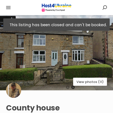
This listing has been closed and can't be booked.
View photos (11)
County
house