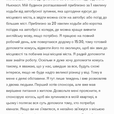
Ньюкасл.
Мій
будинок
розташований
приблизно
за
1
хвилину
ходьби
від
автобусної
зупинки
​,​
яка
щогодини
курсує
до
місцевого
міста
​,​
а
звідти
можна
сісти
на
автобус
або
поїзд
до
більших
міст.
Приблизно
за
20
хвилин
ходьби
або
коротка
поїздка
на
автобусі
є
коледж
​,​
де
можна
краще
вивчити
англійську
мову
​,​
якщо
потрібно.
Я
працюю
на
повний
робочий
день
​,​
але
повертаюся
додому
о
15:30
​,​
тому
готовий
допомогти
комусь
​,​
відвезти
його
по
околицях
​,​
щоб
він
звик
до
місцевості
та
побачив
інші
місцеві
міста.
Я
радий
допомогти
вам
знайти
роботу.
Оскільки
я
дуже
хочу
допомогти
комусь
такому
​,​
я
вважаю
​,​
що
у
нас
​,​
швидше
за
все
​,​
будуть
схожі
інтереси
​,​
якщо
не
буде
надто
великої
різниці
у
віці.
Тому
в
мене
є
деякі
обставини.
Я
тут
лише
тиждень
і
вже
розмовляв
з
двома
людьми.
Перший
хотів
спонсора
​,​
але
вже
мав
вирішене
питання
з
житлом.
Дозвольте
мені
прояснити
​,​
я
спонсорую
когось
​,​
щоб
він
зупинився
в
моїй
квартирі
​,​
в
цьому
і
полягає
вся
суть
допомоги
тому
​,​
хто
потребує
кімнати.
Якщо
ви
не
з'явитеся
​,​
я
негайно
зв'яжуся
з
міською