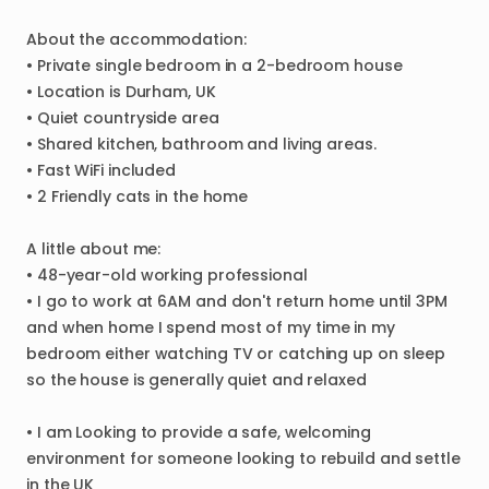
About
the
accommodation:
•
Private
single
bedroom
in
a
2-bedroom
house
•
Location
is
Durham
​,​
UK
•
Quiet
countryside
area
•
Shared
kitchen
​,​
bathroom
and
living
areas.
•
Fast
WiFi
included
•
2
Friendly
cats
in
the
home
A
little
about
me:
•
48-year-old
working
professional
•
I
go
to
work
at
6AM
and
don't
return
home
until
3PM
and
when
home
I
spend
most
of
my
time
in
my
bedroom
either
watching
TV
or
catching
up
on
sleep
so
the
house
is
generally
quiet
and
relaxed
•
I
am
Looking
to
provide
a
safe
​,​
welcoming
environment
for
someone
looking
to
rebuild
and
settle
in
the
UK