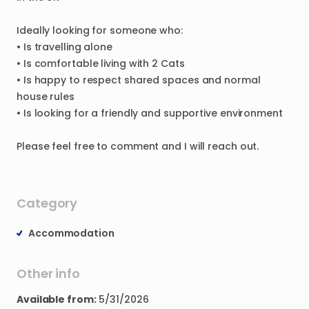
Ideally
looking
for
someone
who:
•
Is
travelling
alone
•
Is
comfortable
living
with
2
Cats
•
Is
happy
to
respect
shared
spaces
and
normal
house
rules
•
Is
looking
for
a
friendly
and
supportive
environment
Please
feel
free
to
comment
and
I
will
reach
out.
Category
Accommodation
Other info
Available from:
5/31/2026